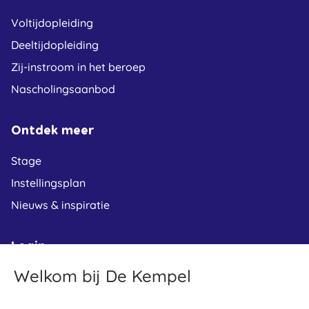
Voltijdopleiding
Deeltijdopleiding
Zij-instroom in het beroep
Nascholingsaanbod
Ontdek meer
Stage
Instellingsplan
Nieuws & inspiratie
Login
Welkom bij De Kempel
Leerplein
Osiris student