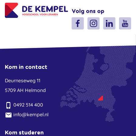
Volg ons op
Kom in contact
Deurneseweg 11
5709 AH Helmond
phone_iphone
0492 514 400
email
info@kempel.nl
Kom studeren