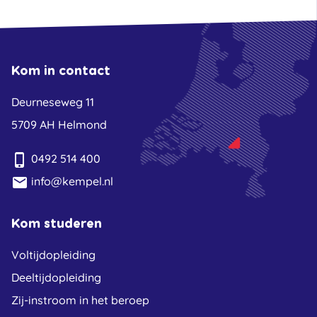
Kom in contact
Deurneseweg 11
5709 AH Helmond
phone_iphone
0492 514 400
email
info@kempel.nl
Kom studeren
Voltijdopleiding
Deeltijdopleiding
Zij-instroom in het beroep