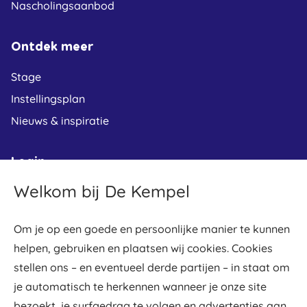
Nascholingsaanbod
Ontdek meer
Stage
Instellingsplan
Nieuws & inspiratie
Login
Welkom bij De Kempel
Leerplein
Osiris student
Om je op een goede en persoonlijke manier te kunnen
Osiris docent
helpen, gebruiken en plaatsen wij cookies. Cookies
Gradework
stellen ons – en eventueel derde partijen – in staat om
Webmail
je automatisch te herkennen wanneer je onze site
bezoekt, je surfgedrag te volgen en advertenties aan