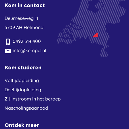
Kom in contact
Deurneseweg 11
5709 AH Helmond
phone_iphone
0492 514 400
email
info@kempel.nl
Kom studeren
Voltijdopleiding
Deeltijdopleiding
Zij-instroom in het beroep
Nascholingsaanbod
Ontdek meer