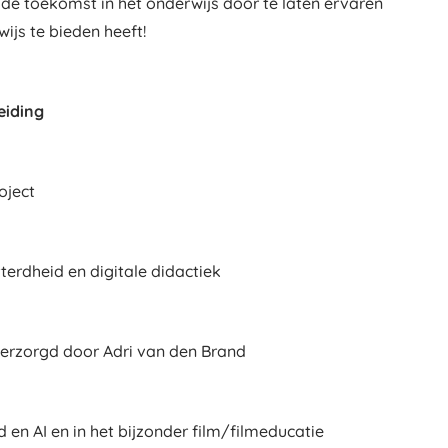
 de toekomst in het onderwijs door te laten ervaren
ijs te bieden heeft!
leiding
project
etterdheid en digitale didactiek
verzorgd door Adri van den Brand
d en AI en in het bijzonder film/filmeducatie