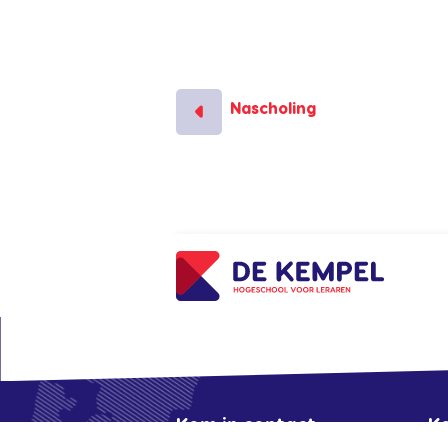
Nascholing
Kom in contact
K