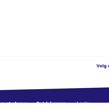
Volg 
om studeren
Ontdek meer
Login