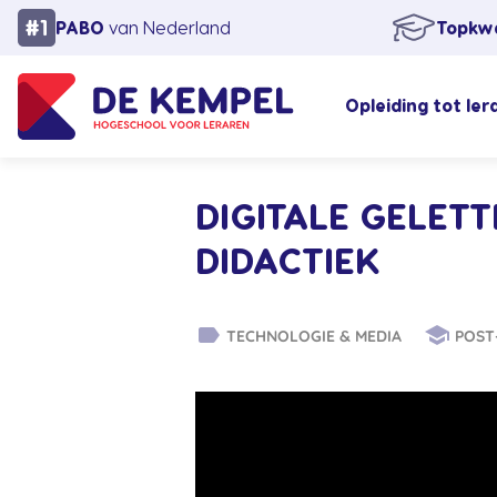
PABO
van Nederland
Topkwa
Opleiding tot ler
DIGITALE GELETT
DIDACTIEK
label
school
TECHNOLOGIE & MEDIA
POST