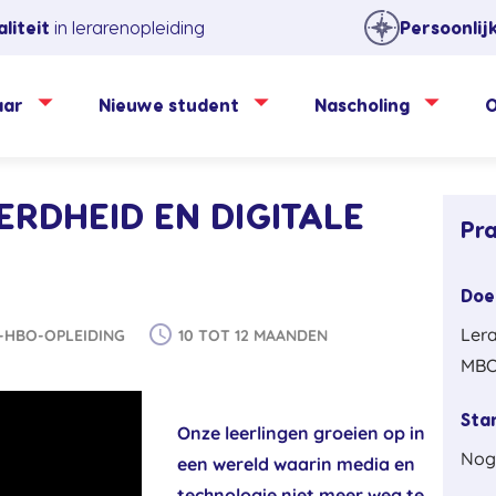
liteit
in lerarenopleiding
Persoonlij
aar
Nieuwe student
Nascholing
O
ERDHEID EN DIGITALE
Pra
Doe
schedule
Lera
-HBO-OPLEIDING
10 TOT 12 MAANDEN
MBO
Sta
Onze leerlingen groeien op in
Nog
een wereld waarin media en
technologie niet meer weg te