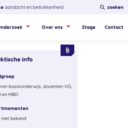

ke
aandacht en betrokkenheid
zoeken
nderzoek
Over ons
Stage
Contact
attachment
ktische info
lgroep
ren basisonderwijs, docenten VO,
 en HBO
rtmomenten
 niet bekend