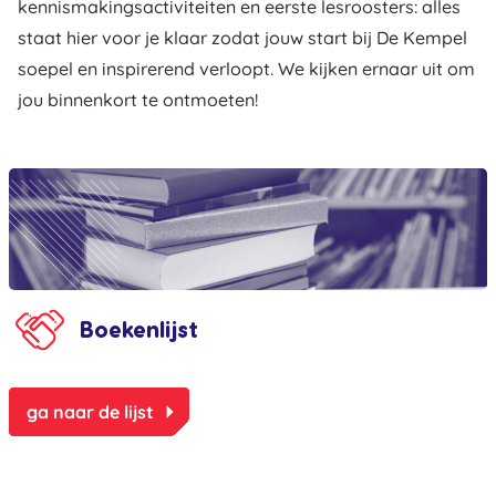
kennismakingsactiviteiten en eerste lesroosters: alles
staat hier voor je klaar zodat jouw start bij De Kempel
soepel en inspirerend verloopt. We kijken ernaar uit om
jou binnenkort te ontmoeten!
Boekenlijst
arrow_right
ga naar de lijst