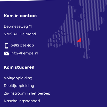
Kom in contact
Deurneseweg 11
5709 AH Helmond
phone_iphone
0492 514 400
email
info@kempel.nl
Kom studeren
Voltijdopleiding
Deeltijdopleiding
Zij-instroom in het beroep
Nascholingsaanbod