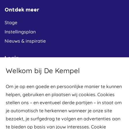
Ontdek meer
Stage
Instellingsplan
Nieuws & inspiratie
Login
Welkom bij De Kempel
Leerplein
Osiris student
Om je op een goede en persoonlijke manier te kunnen
Osiris docent
helpen, gebruiken en plaatsen wij cookies. Cookies
Gradework
stellen ons – en eventueel derde partijen – in staat om
Webmail
je automatisch te herkennen wanneer je onze site
bezoekt, je surfgedrag te volgen en advertenties aan
De Kempel werkt samen met
te bieden op basis van jouw interesses. Cookie