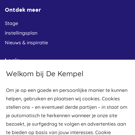
Ontdek meer
Stage
Instellingsplan
Nieuws & inspiratie
Login
Welkom bij De Kempel
Leerplein
Osiris student
Om je op een goede en persoonlijke manier te kunnen
Osiris docent
helpen, gebruiken en plaatsen wij cookies. Cookies
Gradework
stellen ons – en eventueel derde partijen – in staat om
Webmail
je automatisch te herkennen wanneer je onze site
bezoekt, je surfgedrag te volgen en advertenties aan
De Kempel werkt samen met
te bieden op basis van jouw interesses. Cookie