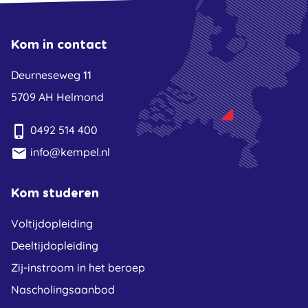
Kom in contact
Deurneseweg 11
5709 AH Helmond
phone_iphone
0492 514 400
email
info@kempel.nl
Kom studeren
Voltijdopleiding
Deeltijdopleiding
Zij-instroom in het beroep
Nascholingsaanbod