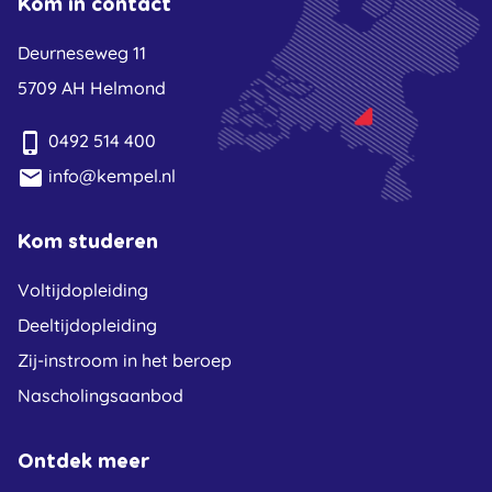
Kom in contact
Deurneseweg 11
5709 AH Helmond
phone_iphone
0492 514 400
email
info@kempel.nl
Kom studeren
Voltijdopleiding
Deeltijdopleiding
Zij-instroom in het beroep
Nascholingsaanbod
Ontdek meer