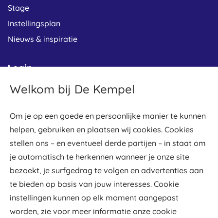
Stage
Instellingsplan
Nieuws & inspiratie
Login
Welkom bij De Kempel
Leerplein
Osiris student
Om je op een goede en persoonlijke manier te kunnen
Osiris docent
helpen, gebruiken en plaatsen wij cookies. Cookies
Gradework
stellen ons – en eventueel derde partijen – in staat om
Webmail
je automatisch te herkennen wanneer je onze site
bezoekt, je surfgedrag te volgen en advertenties aan
De Kempel werkt samen met
te bieden op basis van jouw interesses. Cookie
instellingen kunnen op elk moment aangepast
worden, zie voor meer informatie onze cookie