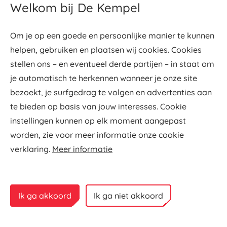
Welkom bij De Kempel
gemiddelde intelligentie waar ik weer op een andere
manier aan de slag kan met de opgedane kennis van
Om je op een goede en persoonlijke manier te kunnen
de masteropleiding. Misschien laten die kinderen wel
helpen, gebruiken en plaatsen wij cookies. Cookies
gedrag zien wat ik nog lastig vind om te begrijpen. Dan
stellen ons – en eventueel derde partijen – in staat om
gaan ik daarmee aan de slag. Ik heb geleerd positief te
je automatisch te herkennen wanneer je onze site
kijken naar kansen en mogelijkheden van kinderen
bezoekt, je surfgedrag te volgen en advertenties aan
maar ook naar die van mezelf.
te bieden op basis van jouw interesses. Cookie
instellingen kunnen op elk moment aangepast
Elk jaar bij de zebra’s is het weer hard werken en
worden, zie voor meer informatie onze cookie
bouwen aan relaties met kinderen en netwerkpartners
verklaring.
Meer informatie
en ontdekken wat werkt en waarom. Uiteindelijk wil je
de juiste dingen doen om de ontwikkelingskansen van
alle kinderen te vergroten. Wat me daarbij geholpen
Ik ga akkoord
Ik ga niet akkoord
heeft, is mijn herontdekking van de waarde empathie.
Een succesvolle leerkracht blijkt namelijk niet per