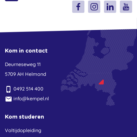
Kom in contact
Deurneseweg 11
5709 AH Helmond
phone_iphone
0492 514 400
email
info@kempel.nl
Kom studeren
Voltijdopleiding