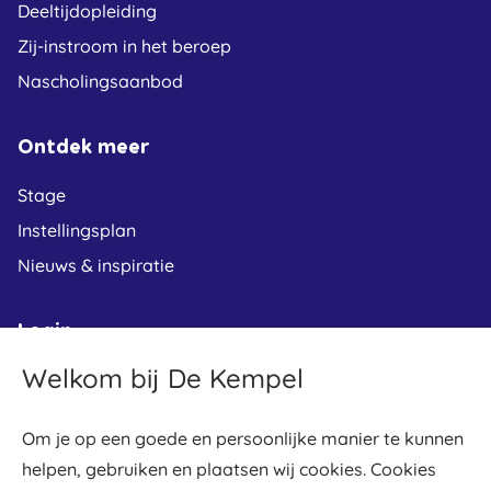
Deeltijdopleiding
Zij-instroom in het beroep
Nascholingsaanbod
Ontdek meer
Stage
Instellingsplan
Nieuws & inspiratie
Login
Welkom bij De Kempel
Leerplein
Osiris student
Om je op een goede en persoonlijke manier te kunnen
Osiris docent
helpen, gebruiken en plaatsen wij cookies. Cookies
Gradework