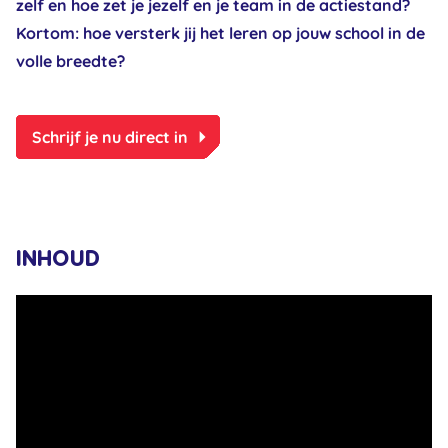
zelf en hoe zet je jezelf en je team in de actiestand?
Kortom: hoe versterk jij het leren op jouw school in de
volle breedte?
arrow_right
Schrijf je nu direct in
INHOUD