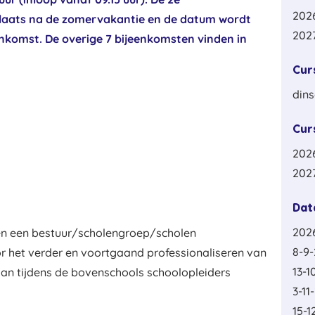
202
plaats na de zomervakantie en de datum wordt
2027
nkomst. De overige 7 bijeenkomsten vinden in
Cur
din
Cur
2026
2027
Dat
202
nen een bestuur/scholengroep/scholen
8-9-
 het verder en voortgaand professionaliseren van
13-1
aan tijdens de bovenschools schoolopleiders
3-11
15-1