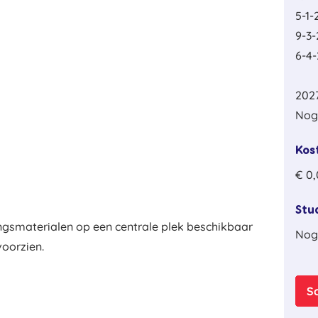
5-1-
9-3-
6-4-
2027
Nog
Kos
€ 0
Stu
ngsmaterialen op een centrale plek beschikbaar
Nog
voorzien.
Sc