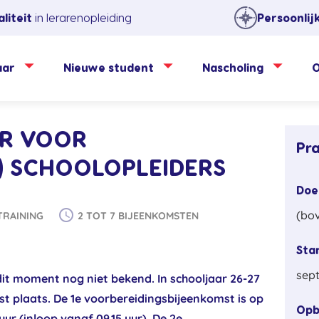
liteit
in lerarenopleiding
Persoonlij
aar
Nieuwe student
Nascholing
O
ER VOOR
Pra
) SCHOOLOPLEIDERS
Doe
schedule
(bov
RAINING
2 TOT 7 BIJEENKOMSTEN
Sta
sep
dit moment nog niet bekend. In schooljaar 26-27
st plaats. De 1e voorbereidingsbijeenkomst is op
Op
ur (inloop vanaf 09.15 uur). De 2e