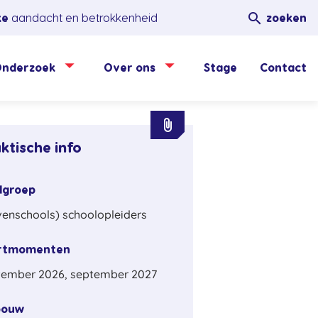

ke
aandacht en betrokkenheid
zoeken
nderzoek
Over ons
Stage
Contact
attachment
ktische info
lgroep
enschools) schoolopleiders
rtmomenten
tember 2026, september 2027
bouw