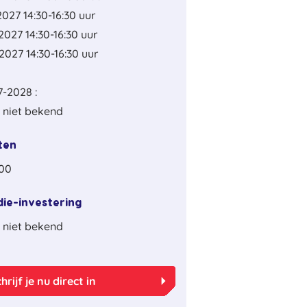
2027 14:30-16:30 uur
2027 14:30-16:30 uur
2027 14:30-16:30 uur
-2028 :
 niet bekend
ten
,00
die-investering
 niet bekend
arrow_right
hrijf je nu direct in