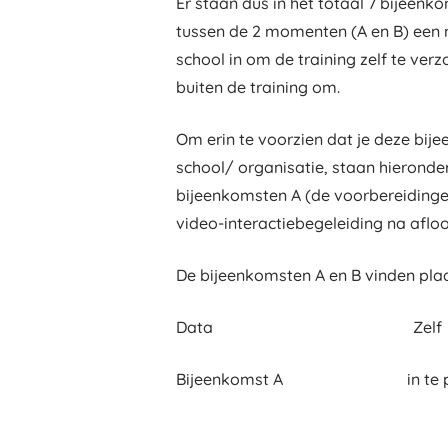
Er staan dus in het totaal 7 bijeen
tussen de 2 momenten (A en B) een 
school in om de training zelf te verz
buiten de training om.
Om erin te voorzien dat je deze bije
school/ organisatie, staan hieron
bijeenkomsten A (de voorbereidingen 
video-interactiebegeleiding na afloo
De bijeenkomsten A en B vinden plaa
Data Zel
Bijeenkomst A in te p