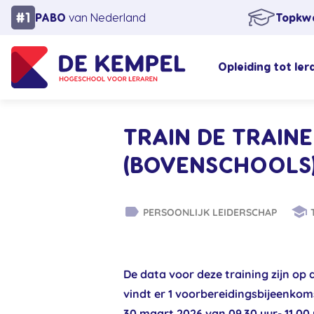
PABO
van Nederland
Topkwa
Opleiding tot ler
TRAIN DE TRAIN
(BOVENSCHOOLS
label
school
PERSOONLIJK LEIDERSCHAP
T
De data voor deze training zijn op 
vindt er 1 voorbereidingsbijeenkom
30 maart 2026 van 09.30 uur- 11.00 u